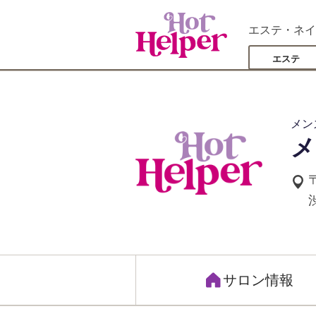
エステ・ネイ
エステ
メン
メ
サロン情報