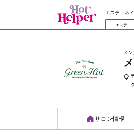
エステ・ネイ
エステ
メン
メ
サロン情報