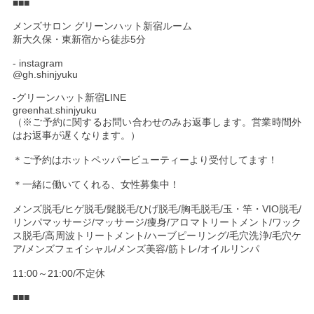
■■■
メンズサロン グリーンハット新宿ルーム
新大久保・東新宿から徒歩5分
- instagram
@gh.shinjyuku
-グリーンハット新宿LINE
greenhat.shinjyuku
（※ご予約に関するお問い合わせのみお返事します。営業時間外
はお返事が遅くなります。）
＊ご予約はホットペッパービューティーより受付してます！
＊一緒に働いてくれる、女性募集中！
メンズ脱毛/ヒゲ脱毛/髭脱毛/ひげ脱毛/胸毛脱毛/玉・竿・VIO脱毛/
リンパマッサージ/マッサージ/痩身/アロマトリートメント/ワック
ス脱毛/高周波トリートメント/ハーブピーリング/毛穴洗浄/毛穴ケ
ア/メンズフェイシャル/メンズ美容/筋トレ/オイルリンパ
11:00～21:00/不定休
■■■