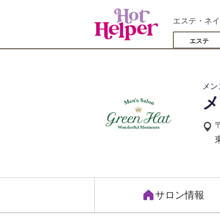
エステ・ネイ
エステ
メン
メ
サロン情報