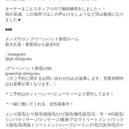
オーナーまことスタッフりので施術練習をしました～！
熱さ加減、この場所ではこの声かけをしようなど沢山勉強になり
ました★
■■■
メンズサロン グリーンハット新宿ルーム
新大久保・東新宿から徒歩5分
- instagram
@gh.shinjyuku
-グリーンハット新宿LINE
greenhat.shinjyuku
（※ご予約に関するお問い合わせのみお返事します。営業時間外
はお返事が遅くなります。）
＊ご予約はホットペッパービューティーより受付してます！
＊一緒に働いてくれる、女性募集中！
メンズ脱毛/ヒゲ脱毛/髭脱毛/ひげ脱毛/胸毛脱毛/玉・竿・VIO脱毛/
リンパマッサージ/マッサージ/痩身/アロマトリートメント/ワック
ス脱毛/高周波トリートメント/ハーブピーリング/毛穴洗浄/毛穴ケ