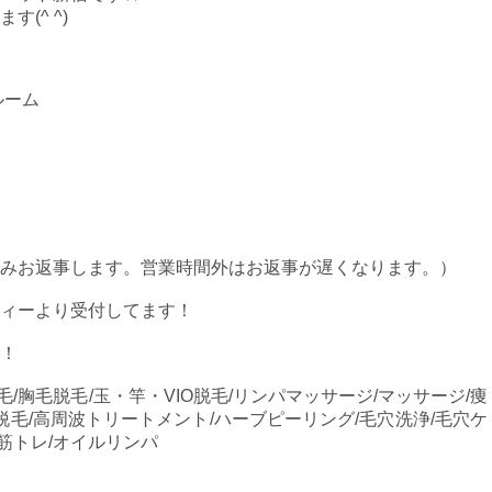
(^ ^)
ルーム
みお返事します。営業時間外はお返事が遅くなります。）
ィーより受付してます！
！
毛/胸毛脱毛/玉・竿・VIO脱毛/リンパマッサージ/マッサージ/痩
脱毛/高周波トリートメント/ハーブピーリング/毛穴洗浄/毛穴ケ
/筋トレ/オイルリンパ