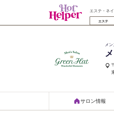
エステ・ネイ
エステ
メン
メ
サロン情報