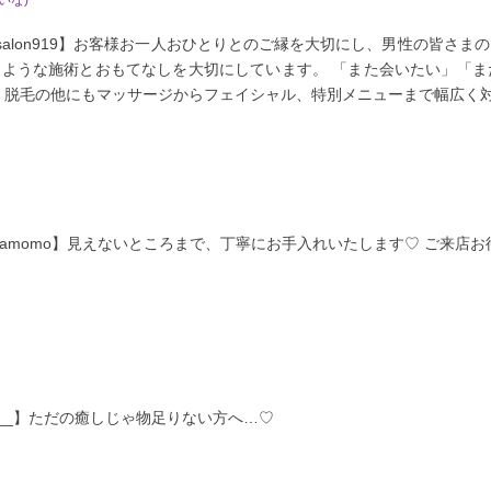
azabu.salon919】お客様お一人おひとりとのご縁を大切にし、男性の皆
ような施術とおもてなしを大切にしています。 「また会いたい」「ま
 脱毛の他にもマッサージからフェイシャル、特別メニューまで幅広く
h_shiramomo】見えないところまで、丁寧にお手入れいたします♡ ご来店お
_ema__】ただの癒しじゃ物足りない方へ…♡