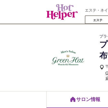
エステ・ネイ
エステ
プラ
プ
布
G
サロン情報