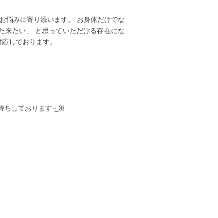
さまのお悩みに寄り添います。 お身体だけでな
た来たい」 と思っていただける存在にな
対応しております。
待ちしております·͜· ꕤ