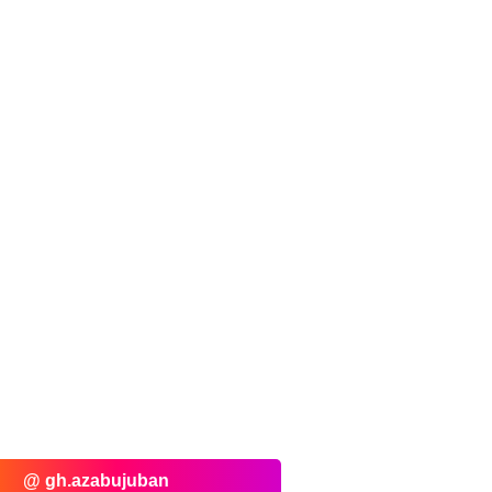
@ gh.azabujuban