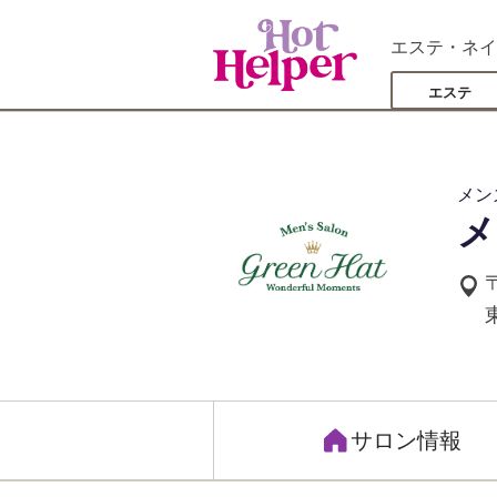
エステ・ネイ
エステ
メン
メ
サロン情報