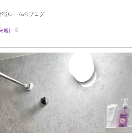
新宿ルームのブログ
適に🚿
か