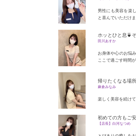
男性にも美容を楽し
と喜んでいただけますと
ホッとひと息🍵
田川あすか
お身体や心のお悩
ここで過ごす時間が、明日
帰りたくなる場
麻倉みなみ
楽しく美容を続けて
初めての方もご
【店長】白河なつめ
とびきりの癒しをお