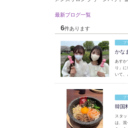
最新ブログ一覧
6
件あります
プ
かな
あすか
り」に
いて、
プ
韓国
スタッ
は、混