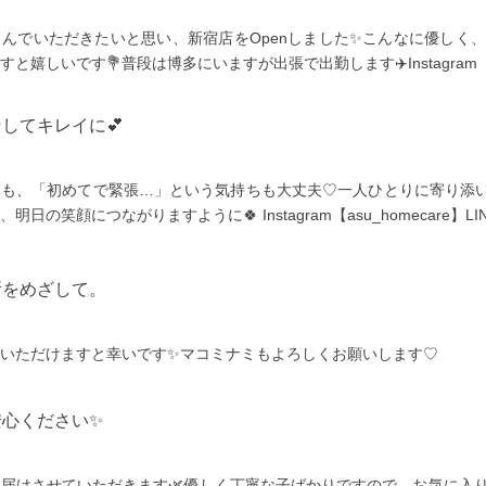
んでいただきたいと思い、新宿店をOpenしました✨こんなに優しく
嬉しいです💐普段は博多にいますが出張で出勤します✈️Instagram【mak
そしてキレイに💕
みも、「初めてで緊張…」という気持ちも大丈夫♡一人ひとりに寄り添
の笑顔につながりますように🍀 Instagram【asu_homecare】LIN
所をめざして。
いただけますと幸いです✨マコミナミもよろしくお願いします♡
安心ください✨
届けさせていただきます🌿優しく丁寧な子ばかりですので、お気に入