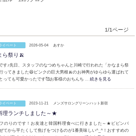
1/1ページ
ライベート
2026-05-04
あすか
まら祭り🍌
です♪先日、スタッフのなつめちゃんと川崎で行われた「かなまら祭
行ってきました😆ピンクの巨大男根🍌のお神輿がゆらゆら運ばれて
とっても可愛かったです🥰お客様のおちんち ...
続きを見る
ライベート
2023-11-21
メンズサロングリーンハット新宿
料理ランチしました～★
フのりのです！お友達と韓国料理食べに行きました～★ビビンバ
ぜてから平たくして焦げをつけるのが1番美味しい^_^！おすすめの