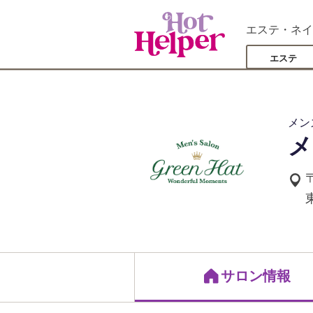
エステ・ネイ
エステ
メン
メ
サロン情報