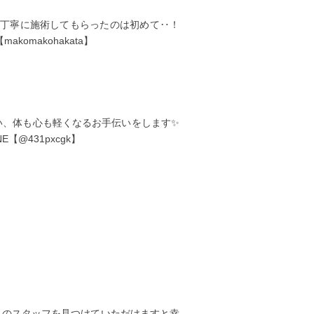
、丁寧に施術してもらったのは初めて‥！
omakohakata】
い、体も心も軽くなるお手伝いをします✨
E【@431pxcgk】
りのスタッフを見つけていただけますと幸