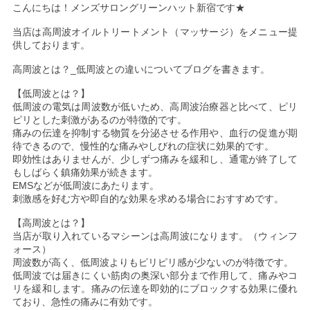
こんにちは！メンズサロングリーンハット新宿です★
当店は高周波オイルトリートメント（マッサージ）をメニュー提
供しております。
高周波とは？_低周波との違いについてブログを書きます。
【低周波とは？】
低周波の電気は周波数が低いため、高周波治療器と比べて、ピリ
ピリとした刺激があるのが特徴的です。
痛みの伝達を抑制する物質を分泌させる作用や、血行の促進が期
待できるので、慢性的な痛みやしびれの症状に効果的です。
即効性はありませんが、少しずつ痛みを緩和し、通電が終了して
もしばらく鎮痛効果が続きます。
EMSなどが低周波にあたります。
刺激感を好む方や即自的な効果を求める場合におすすめです。
【高周波とは？】
当店が取り入れているマシーンは高周波になります。（ウィンフ
ォース）
周波数が高く、低周波よりもピリピリ感が少ないのが特徴です。
低周波では届きにくい筋肉の奥深い部分まで作用して、痛みやコ
リを緩和します。痛みの伝達を即効的にブロックする効果に優れ
ており、急性の痛みに有効です。