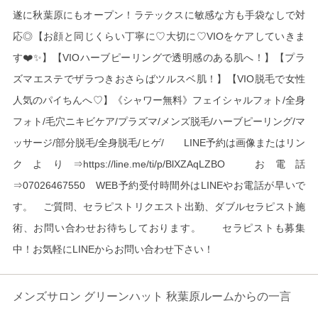
遂に秋葉原にもオープン！ラテックスに敏感な方も手袋なしで対
応◎【お顔と同じくらい丁寧に♡大切に♡VIOをケアしていきま
す❤️✨】【VIOハーブピーリングで透明感のある肌へ！】【プラ
ズマエステでザラつきおさらばツルスベ肌！】【VIO脱毛で女性
人気のパイちんへ♡】《シャワー無料》フェイシャルフォト/全身
フォト/毛穴ニキビケア/プラズマ/メンズ脱毛/ハーブピーリング/マ
ッサージ/部分脱毛/全身脱毛/ヒゲ/　　LINE予約は画像またはリン
クより⇒https://line.me/ti/p/BlXZAqLZBO　お電話
⇒07026467550　WEB予約受付時間外はLINEやお電話が早いで
す。　ご質問、セラピストリクエスト出勤、ダブルセラピスト施
術、お問い合わせお待ちしております。　　セラピストも募集
中！お気軽にLINEからお問い合わせ下さい！
メンズサロン グリーンハット 秋葉原ルームからの一言