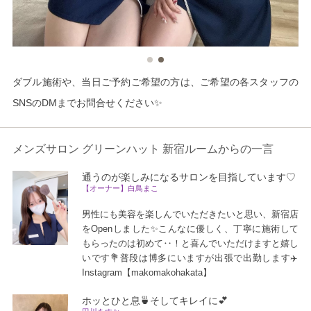
ダブル施術や、当日ご予約ご希望の方は、ご希望の各スタッフの
SNSのDMまでお問合せください✨
メンズサロン グリーンハット 新宿ルームからの一言
通うのが楽しみになるサロンを目指しています♡
【オーナー】白鳥まこ
男性にも美容を楽しんでいただきたいと思い、新宿店
をOpenしました✨こんなに優しく、丁寧に施術して
もらったのは初めて‥！と喜んでいただけますと嬉し
いです💐普段は博多にいますが出張で出勤します✈️
Instagram【makomakohakata】
ホッとひと息🍵そしてキレイに💕