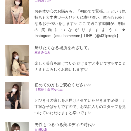
田川あすか
お身体や心のお悩みも、「初めてで緊張…」という気
持ちも大丈夫♡一人ひとりに寄り添い、体も心も軽く
なるお手伝いをします✨ ここで過ごす時間が、明日
の笑顔につながりますように🍀
Instagram【asu_homecare】LINE【@431pxcgk】
帰りたくなる場所をめざして。
麻倉みなみ
楽しく美容を続けていただけますと幸いです✨マコミ
ナミもよろしくお願いします♡
初めての方もご安心ください✨
【店長】白河なつめ
とびきりの癒しをお届けさせていただきます🌿優しく
丁寧な子ばかりですので、お気に入りのスタッフを見
つけていただけますと幸いです✨
男性もつるつる美ボディの時代✨
百瀬ゆあ