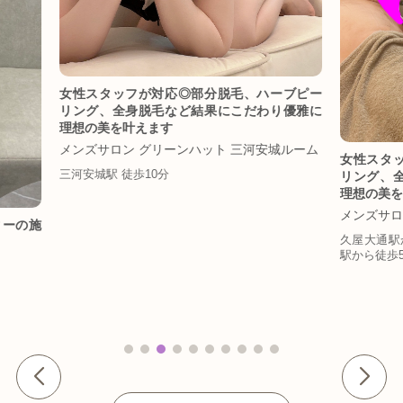
【26年
ーブピー
応◎部
り優雅に
など結果
メンズサ
安城ルーム
女性スタッフが対応◎部分脱毛、ハーブピー
リング、全身脱毛など結果にこだわり優雅に
理想の美を叶えます
メンズサロン グリーンハット 丸の内ルーム
久屋大通駅から徒歩5分/栄駅から徒歩9分/丸の内
駅から徒歩5分