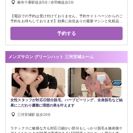
麻布十番駅徒歩5分 / 赤羽橋徒歩2分
【電話での予約は受け付けておりません。予約サイトページからのご
予約をお待ちしております】効果に自信ありの最新マシンと化粧品を
取り揃えております。【女性スタッフが丁寧に男性のお悩みを解決し
ていきます🧡】《シャワー完備》メンズ脱毛/ハーブピーリング/部分脱
予約する
毛/全身脱毛
メンズサロン グリーンハット 三河安城ルーム
女性スタッフが対応◎部分脱毛、ハーブピーリング、全身脱毛など結
果にこだわり優雅に理想の美を叶えます
三河安城駅 徒歩10分
ラテックスに敏感な方も対応◎細かい部分もしっかり脱毛＆施術後ケ