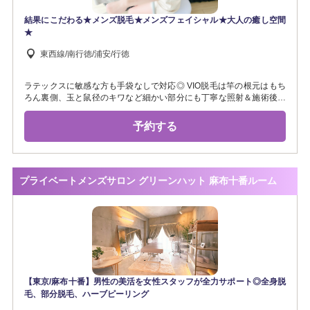
結果にこだわる★メンズ脱毛★メンズフェイシャル★大人の癒し空間
★
東西線/南行徳/浦安/行徳
ラテックスに敏感な方も手袋なしで対応◎ VIO脱毛は竿の根元はもち
ろん裏側、玉と鼠径のキワなど細かい部分にも丁寧な照射＆施術後ケ
アもこだわります★ 効果の実感できるLED脱毛とデリケート部分を含
めた全身のケアをご提供 ●男女脱毛可/シャワー無料★毛穴ニキビケア/
予約する
メンズ脱毛/ハーブピーリング/オイルマッサージ/部分脱毛/全身脱毛/レ
ディース脱毛
プライベートメンズサロン グリーンハット 麻布十番ルーム
【東京/麻布十番】男性の美活を女性スタッフが全力サポート◎全身脱
毛、部分脱毛、ハーブピーリング