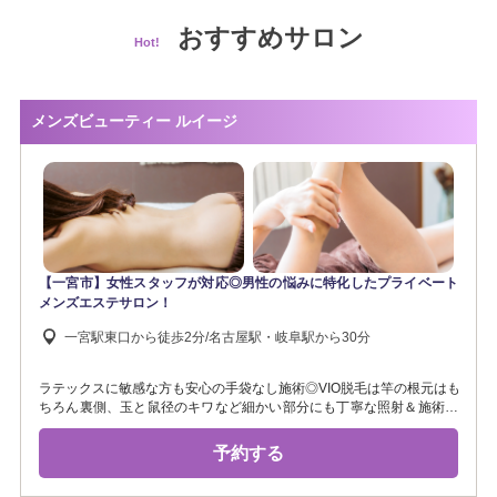
おすすめサロン
Hot!
メンズビューティー ルイージ
【一宮市】女性スタッフが対応◎男性の悩みに特化したプライベート
メンズエステサロン！
一宮駅東口から徒歩2分/名古屋駅・岐阜駅から30分
ラテックスに敏感な方も安心の手袋なし施術◎VIO脱毛は竿の根元はも
ちろん裏側、玉と鼠径のキワなど細かい部分にも丁寧な照射＆施術後
ケアもこだわります! 効果の実感できるLED脱毛とデリケート部分を含
めた全身のケアをご提供。毛のお悩みや肌質改善、リラクゼーショ
予約する
ン、疲労回復など何でもご相談ください！ 《駐車場完備》《シャワー
無料》《女性スタッフ施術》《個室》