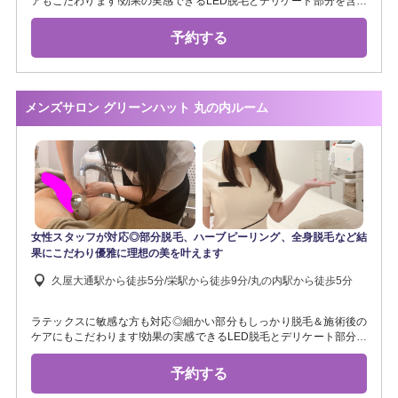
アもこだわります!効果の実感できるLED脱毛とデリケート部分を含め
た全身ケアをご提供《男女脱毛・シャワー無料》毛穴ニキビケア/痩身/
脚脱毛/尻ハーブピーリング/高周波オイルリンパ/マッサージ/胸脱毛/脇
予約する
脱毛/腕脱毛/髭脱毛/LED脱毛/背中ハーブピーリング
メンズサロン グリーンハット 丸の内ルーム
女性スタッフが対応◎部分脱毛、ハーブピーリング、全身脱毛など結
果にこだわり優雅に理想の美を叶えます
久屋大通駅から徒歩5分/栄駅から徒歩9分/丸の内駅から徒歩5分
ラテックスに敏感な方も対応◎細かい部分もしっかり脱毛＆施術後の
ケアにもこだわります!効果の実感できるLED脱毛とデリケート部分を
含めた全身のケアをご提供《男女脱毛可・シャワー完備》毛穴ニキビ
ケア/痩身/メンズ脱毛/ハーブピーリング/高周波オイルリンパ/マッサー
予約する
ジ/部分脱毛/全身脱毛/レディース脱毛