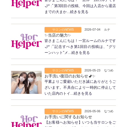
皆さまこんにちは！一宮ルームのルナです
🌙* :ﾟ第3回目の投稿、今回は入店から退店
までの大まか...続きを見る
サロンのNEWS
2026-07-04
ルナ
✨当店の魅力✨
皆さまこんにちは！一宮ルームのルナです
🌙* :ﾟ記念すべき第1回目の投稿は、"グリ
ーンハット"メ...続きを見る
サロンのNEWS
2026-05-23
なつめ
お手洗い復旧のお知らせ🚽✨
平素よりご愛顧いただき誠にありがとうご
ざいます。不具合により一時的に停止して
いた店内のトイ...続きを見る
サロンのNEWS
2026-05-06
なつめ
お手洗いに関するお知らせ
【お客様へお知らせ】いつも当サロンをご