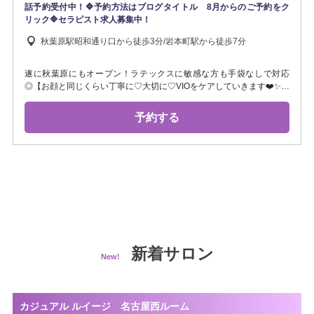
話予約受付中！🔷予約方法はブログタイトル 8月からのご予約をク
リック🔷セラピスト求人募集中！
秋葉原駅昭和通り口から徒歩3分/岩本町駅から徒歩7分
遂に秋葉原にもオープン！ラテックスに敏感な方も手袋なしで対応
◎【お顔と同じくらい丁寧に♡大切に♡VIOをケアしていきます❤️✨】
【VIOハーブピーリングで透明感のある肌へ！】【プラズマエステで
ザラつきおさらばツルスベ肌！】【VIO脱毛で女性人気のパイちんへ
予約する
♡】《シャワー無料》フェイシャルフォト/全身フォト/毛穴ニキビケ
ア/プラズマ/メンズ脱毛/ハーブピーリング/マッサージ/部分脱毛/全身脱
毛/ヒゲ/ LINE予約は画像またはリンクより
⇒https://line.me/ti/p/BlXZAqLZBO お電話⇒07026467550 WEB予約
受付時間外はLINEやお電話が早いです。 ご質問、セラピストリクエ
スト出勤、ダブルセラピスト施術、お問い合わせお待ちしておりま
す。 セラピストも募集中！お気軽にLINEからお問い合わせ下さ
い！
新着サロン
New!
カジュアル ルイージ 名古屋西ルーム