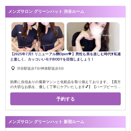
メンズサロン グリーンハット 渋谷ルーム
【2025年7月‼︎ リニューアル🆕Open💖】男性も美を楽しむ時代❣️私達
と楽しく、カッコいいモテBODYを目指しましょう！
渋谷駅徒歩7分/神泉駅徒歩3分
効果に自信ありの最新マシンと化粧品を取り揃えております。【貴方
の大切なお肌を、優しく丁寧にケアいたします💕】【ハーブピーリン
グでトーンアップ✨】【毛穴洗浄でザラつきのないツルスベ肌へ✨】
【LED脱毛で肌トラブルのない清潔感のあるお肌へ✨】《シャワー完
予約する
備》毛穴ニキビケア/メンズ脱毛/ハーブピーリング/高周波オイルリン
パ/マッサージ/部分脱毛/全身脱毛
メンズサロン グリーンハット 新宿ルーム