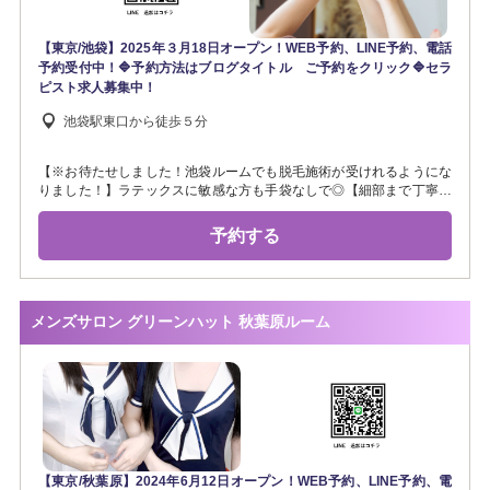
【東京/池袋】2025年３月18日オープン！WEB予約、LINE予約、電話
予約受付中！🔷予約方法はブログタイトル ご予約をクリック🔷セラ
ピスト求人募集中！
池袋駅東口から徒歩５分
【※お待たせしました！池袋ルームでも脱毛施術が受けれるようにな
りました！】ラテックスに敏感な方も手袋なしで◎【細部まで丁寧に
♡大切に♡全身・VIOへ施術＆施術後ケアも❤️✨】効果の実感できる
LED脱毛とデリケート部分を含めた全身ケアをご提供《男女脱毛・シ
予約する
ャワー無料》毛穴ニキビケア/プラズマ/メンズ脱毛/ハーブピーリング/
リンパマッサージ/部分脱毛/全身脱毛/ヒゲ/痩身/ LINE予約は画像また
はリンクより⇒https://line.me/ti/p/BlXZAqLZBO お電話
⇒07026467550 WEB予約受付時間外はLINEやお電話が早いで
メンズサロン グリーンハット 秋葉原ルーム
す。 ご質問、リクエスト出勤、ダブル施術、お問い合わせお待ちし
ております。スタッフも募集中！お気軽にLINEからお問い合わせ下さ
い！
【東京/秋葉原】2024年6月12日オープン！WEB予約、LINE予約、電