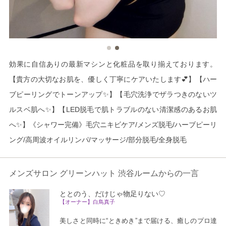
効果に自信ありの最新マシンと化粧品を取り揃えております。
【貴方の大切なお肌を、優しく丁寧にケアいたします💕】【ハー
ブピーリングでトーンアップ✨】【毛穴洗浄でザラつきのないツ
ルスベ肌へ✨】【LED脱毛で肌トラブルのない清潔感のあるお肌
へ✨】《シャワー完備》毛穴ニキビケア/メンズ脱毛/ハーブピーリ
ング/高周波オイルリンパ/マッサージ/部分脱毛/全身脱毛
メンズサロン グリーンハット 渋谷ルームからの一言
ととのう、だけじゃ物足りない♡
【オーナー】白鳥真子
美しさと同時に“ときめき”まで届ける、癒しのプロ達