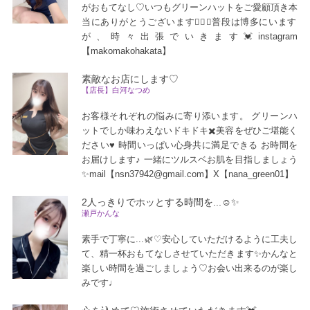
がおもてなし♡いつもグリーンハットをご愛顧頂き本
当にありがとうございます🙇‍♀️✨普段は博多にいます
が、時々出張でいきます💓instagram
【makomakohakata】
素敵なお店にします♡
【店長】白河なつめ
お客様それぞれの悩みに寄り添います。 グリーンハ
ットでしか味わえないドキドキ✖️美容をぜひご堪能く
ださい♥️ 時間いっぱい心身共に満足できる お時間を
お届けします♪ 一緒にツルスベお肌を目指しましょう
✨mail【nsn37942@gmail.com】X【nana_green01】
2人っきりでホッとする時間を...☺️✨
瀬戸かんな
素手で丁寧に...🌿♡安心していただけるように工夫し
て、精一杯おもてなしさせていただきます✨かんなと
楽しい時間を過ごしましょう♡お会い出来るのが楽し
みです♩