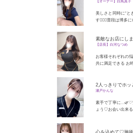
【オーナー】白鳥真子
美しさと同時に“と
す🙇‍♀️✨普段は博多
素敵なお店にし
【店長】白河なつめ
お客様それぞれの悩
共に満足できる お時間
2人っきりでホッと
瀬戸かんな
素手で丁寧に...
ょう♡お会い出来る
心を込めて♡施術