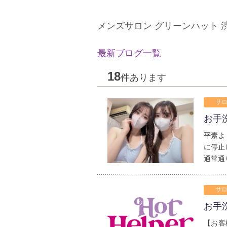
メンズサロン グリーンハット 
最新ブログ一覧
18
件あります
サロ
お手
平素よ
に停止
通常通
サロ
お手
【お客