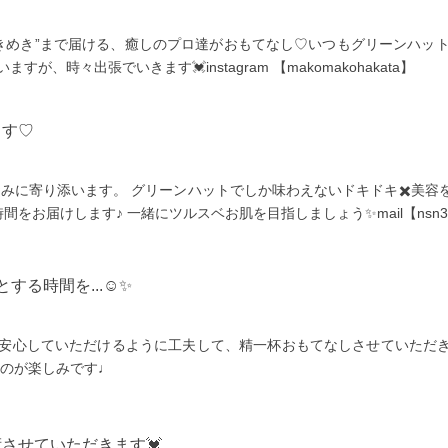
きめき”まで届ける、癒しのプロ達がおもてなし♡いつもグリーンハッ
にいますが、時々出張でいきます💓instagram 【makomakohakata】
ます♡
みに寄り添います。 グリーンハットでしか味わえないドキドキ✖️美容を
をお届けします♪ 一緒にツルスベお肌を目指しましょう✨mail【nsn37942@g
する時間を...☺️✨
🌿♡安心していただけるように工夫して、精一杯おもてなしさせていた
のが楽しみです♩
させていただきます💓