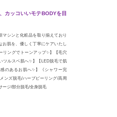
しく、カッコいいモテBODYを目
新マシンと化粧品を取り揃えており
なお肌を、優しく丁寧にケアいたし
ピーリングでトーンアップ✨】【毛穴
いツルスベ肌へ✨】【LED脱毛で肌
感のあるお肌へ✨】《シャワー完
メンズ脱毛/ハーブピーリング/高周
サージ/部分脱毛/全身脱毛