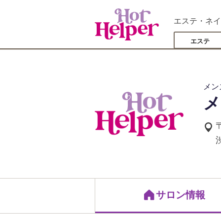
エステ・ネイ
エステ
メン
メ
サロン情報