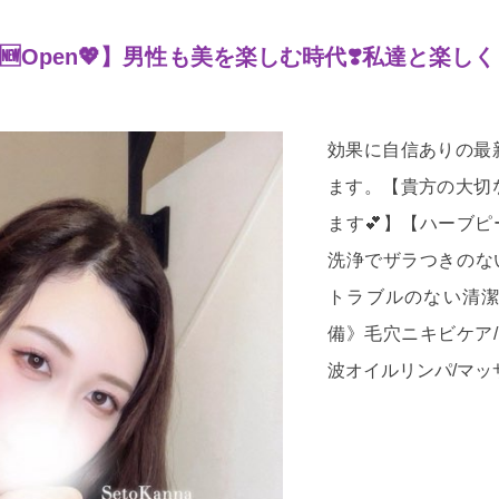
アル🆕Open💖】男性も美を楽しむ時代❣️私達と楽
効果に自信ありの最
ます。【貴方の大切
ます💕】【ハーブ
洗浄でザラつきのな
トラブルのない清潔
備》毛穴ニキビケア/
波オイルリンパ/マッ